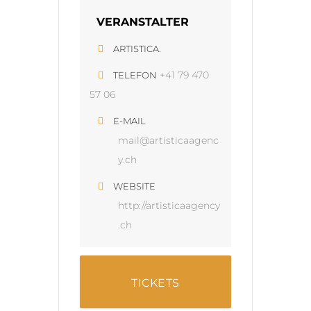
VERANSTALTER
ARTISTICA.
+41 79 470
TELEFON
57 06
E-MAIL
mail@artisticaagenc
y.ch
WEBSITE
http://artisticaagency
.ch
TICKETS