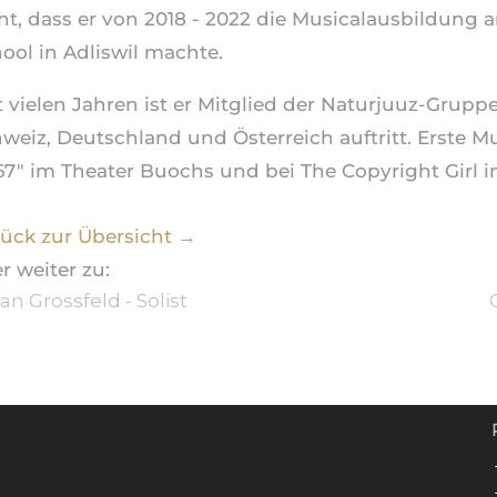
ht, dass er von 2018 - 2022 die Musicalausbildung 
ool in Adliswil machte.
t vielen Jahren ist er Mitglied der Naturjuuz-Gruppe
weiz, Deutschland und Österreich auftritt. Erste M
67" im Theater Buochs und bei The Copyright Girl 
ück zur Übersicht →
r weiter zu:
an Grossfeld - Solist