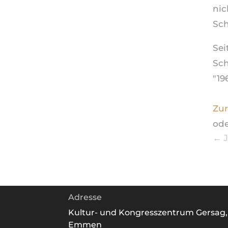
nic
Sch
Sei
Sch
"19
Zur
ode
←
J
Adresse
Kultur- und Kongresszentrum Gersag,
Emmen