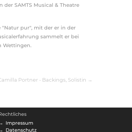
an der SAMTS Musical & Theatre
 "Natur pur", mit der er in der
usicalerfahrung sammelt er bei
in Wettingen.
Camilla Portner - Backings, Solistin
→
Rechtliches
→ Impressum
→ Datenschutz