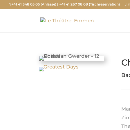
+41 41 348 05 05 (Anlässe) | +41 41 267 08 08 (Tischreservation)
i
C
Bac
Man
Zim
The