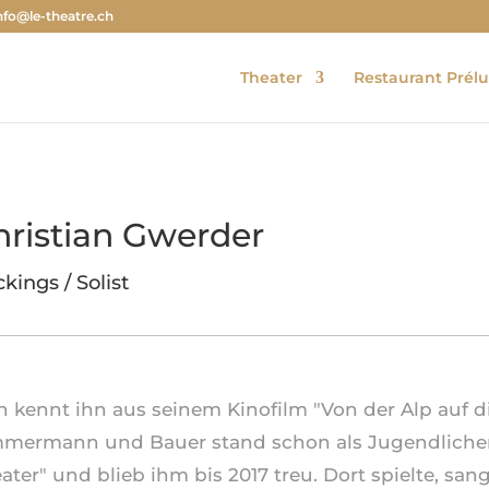
nfo@le-theatre.ch
Theater
Restaurant Prél
hristian Gwerder
kings / Solist
 kennt ihn aus seinem Kinofilm "Von der Alp auf d
mermann und Bauer stand schon als Jugendlicher
ater" und blieb ihm bis 2017 treu. Dort spielte, san