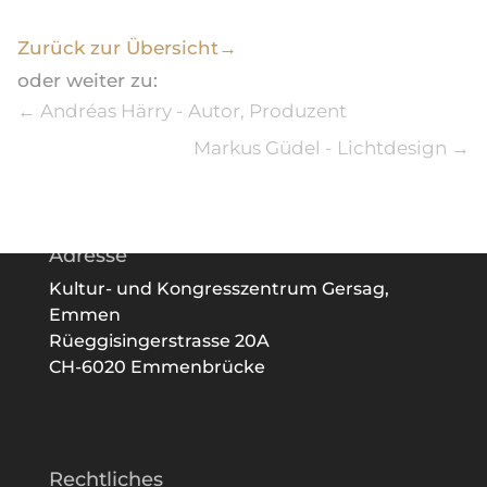
Zurück zur Übersicht→
oder weiter zu:
←
Andréas Härry - Autor, Produzent
Markus Güdel - Lichtdesign
→
Adresse
Kultur- und Kongresszentrum Gersag,
Emmen
Rüeggisingerstrasse 20A
CH-6020 Emmenbrücke
Rechtliches