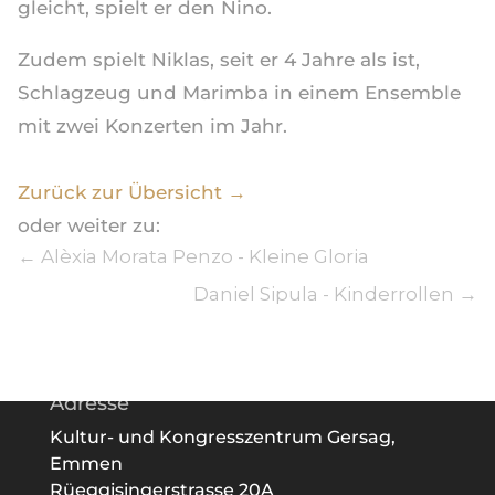
gleicht, spielt er den Nino.
Zudem spielt Niklas, seit er 4 Jahre als ist,
Schlagzeug und Marimba in einem Ensemble
mit zwei Konzerten im Jahr.
Zurück zur Übersicht →
oder weiter zu:
←
Alèxia Morata Penzo - Kleine Gloria
Daniel Sipula - Kinderrollen
→
Adresse
Kultur- und Kongresszentrum Gersag,
Emmen
Rüeggisingerstrasse 20A