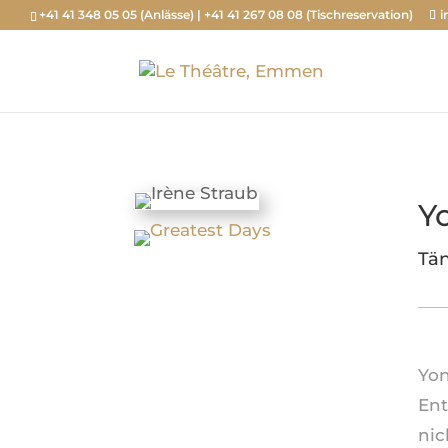
+41 41 348 05 05 (Anlässe) | +41 41 267 08 08 (Tischreservation)
i
Y
Tän
Yon
Ent
nic