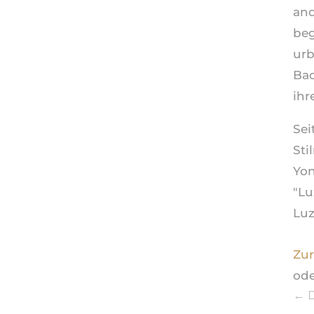
and
beg
urb
Bac
ihr
Sei
Sti
Yon
"Lu
Luz
Zur
ode
←
D