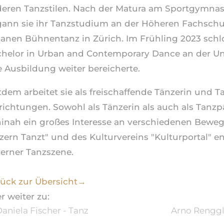
eren Tanzstilen. Nach der Matura am Sportgymna
ann sie ihr Tanzstudium an der Höheren Fachschu
anen Bühnentanz in Zürich. Im Frühling 2023 schl
helor in Urban and Contemporary Dance an der Uni
e Ausbildung weiter bereicherte.
tdem arbeitet sie als freischaffende Tänzerin und T
lrichtungen. Sowohl als Tänzerin als auch als Tan
inah ein großes Interesse an verschiedenen Beweg
zern Tanzt" und des Kulturvereins "Kulturportal" eng
erner Tanzszene.
ück zur Übersicht→
r weiter zu:
aniela Fischer - Tanz
Arno Renggli